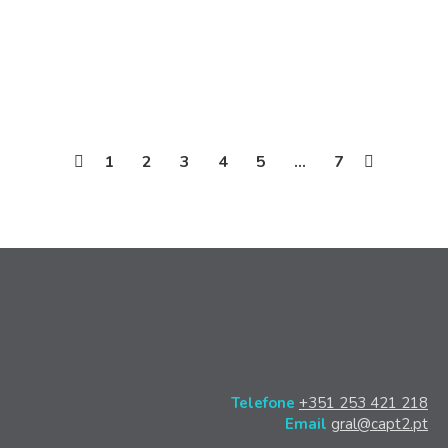
Municipal do Fundão, que decorreu nos dias 5, 6 e 7
de abril, no Fundão. Este foi o principal evento de
formação transversal para as…
1
2
3
4
5
…
7
Telefone
+351 253 421 218
Email
gral@capt2.pt