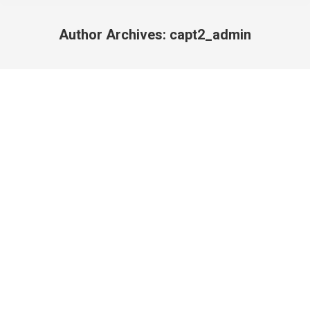
Author Archives:
capt2_admin
You are here:
Boas Práticas: Guimarães