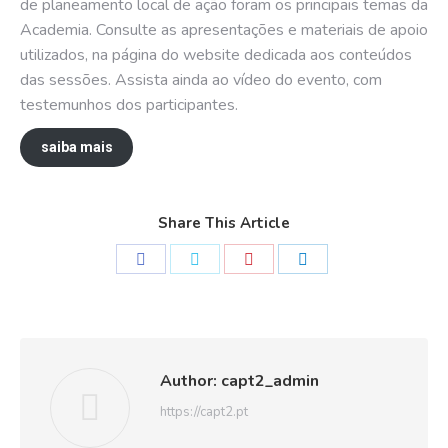
de planeamento local de ação foram os principais temas da
Academia. Consulte as apresentações e materiais de apoio
utilizados, na página do website dedicada aos conteúdos
das sessões. Assista ainda ao vídeo do evento, com
testemunhos dos participantes.
saiba mais
Share This Article
Share
Share
Share
Share
on
on
on
on
Facebook
Twitter
Pinterest
LinkedIn
Author:
capt2_admin
https://capt2.pt