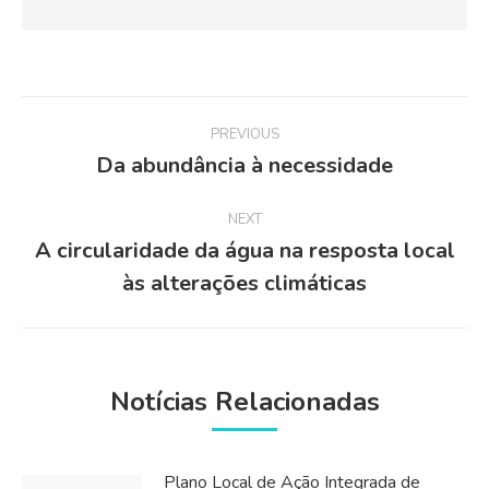
Post
PREVIOUS
navigation
Da abundância à necessidade
Previous
post:
NEXT
A circularidade da água na resposta local
Next
às alterações climáticas
post:
Notícias Relacionadas
Plano Local de Ação Integrada de